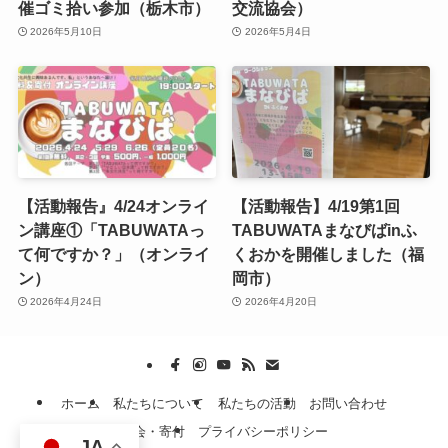
催ゴミ拾い参加（栃木市）
交流協会）
2026年5月10日
2026年5月4日
【活動報告』4/24オンライ
【活動報告】4/19第1回
ン講座①「TABUWATAっ
TABUWATAまなびばinふ
て何ですか？」（オンライ
くおかを開催しました（福
ン）
岡市）
2026年4月24日
2026年4月20日
ホーム
私たちについて
私たちの活動
お問い合わせ
入会・寄付
プライバシーポリシー
JA