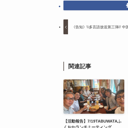
《告知》\\多言語放送第三弾// 中国
関連記事
【活動報告】7/19TABUWATAふ
くおかランチミーティング