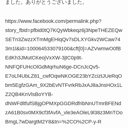
ました。ありがとうございました。
https://www.facebook.com/permalink.php?
story_fbid=pfbid0tQ7KQyWbkeqz6j3NpeTHEZEQw
SETn3ZwzzXTmMgEHiqQv7sDLXYGkv2WCaw74
3m1l&id=100064533079100&cft[0]=AZVwmwO0fB
EdKh3JMutCKeojVxXW-3jtC0p9t-
NNFQFUHcOlGdMqrhuN6ge-DCnJcQv5-
E7oLf4UbLZ81_cwfOqwNKOGE23bYZciztJUeRqO
bm5EgfzGAm_9X2bEvNTFvrkRbJxAJ8aJnsHOx1L
Z2QB4KnVlsBoYYB-
dNWFdltfufSBjgOPMXpGGDRdfribNnUTmrBFENd
zA61B0sv0MX9cf3fAvfA_vle3eAOleL9l38z3MnTOo
BmgL7wDargtM2Y8&tn=%2CO%2CP-y-R